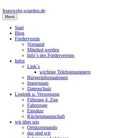
Springe
zum
feuerwehr-wiarden.de
Inhalt
Menü
Start
Blog
Förderverein
Vorstand
Mitglied werden
Info´s des Fördervereins
Infos
Link´s
wichtige Telefonnummern
Bürgerinformationen
Impressum
Datenschutz
Logistik u. Versorgung
Führung 4. Zug
Fahrzeuge
Einsätze
Küchenmannschaft
wir über uns
Ortskommando
das sind wir