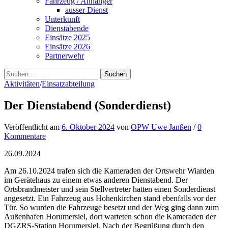
Fahrzeug / Anhänger
ausser Dienst
Unterkunft
Dienstabende
Einsätze 2025
Einsätze 2026
Partnerwehr
Suchen
nach:
Aktivitäten
/
Einsatzabteilung
Der Dienstabend (Sonderdienst)
Veröffentlicht
am
6. Oktober 2024
von
OPW Uwe Janßen
/
0
Kommentare
26.09.2024
Am 26.10.2024 trafen sich die Kameraden der Ortswehr Wiarden
im Gerätehaus zu einem etwas anderen Dienstabend. Der
Ortsbrandmeister und sein Stellvertreter hatten einen Sonderdienst
angesetzt. Ein Fahrzeug aus Hohenkirchen stand ebenfalls vor der
Tür. So wurden die Fahrzeuge besetzt und der Weg ging dann zum
Außenhafen Horumersiel, dort warteten schon die Kameraden der
DGZRS-Station Horumersiel. Nach der Begrüßung durch den