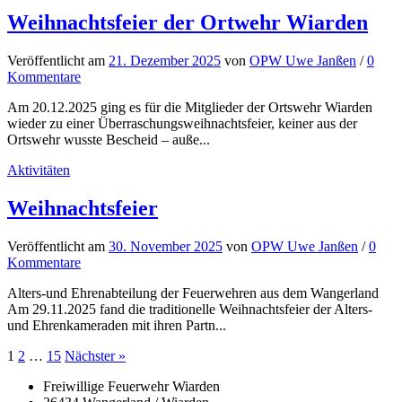
Weihnachtsfeier der Ortwehr Wiarden
Veröffentlicht
am
21. Dezember 2025
von
OPW Uwe Janßen
/
0
Kommentare
Am 20.12.2025 ging es für die Mitglieder der Ortswehr Wiarden
wieder zu einer Überraschungsweihnachtsfeier, keiner aus der
Ortswehr wusste Bescheid – auße...
Aktivitäten
Weihnachtsfeier
Veröffentlicht
am
30. November 2025
von
OPW Uwe Janßen
/
0
Kommentare
Alters-und Ehrenabteilung der Feuerwehren aus dem Wangerland
Am 29.11.2025 fand die traditionelle Weihnachtsfeier der Alters-
und Ehrenkameraden mit ihren Partn...
Seitennummerierung
1
2
…
15
Nächster »
der
Freiwillige Feuerwehr Wiarden