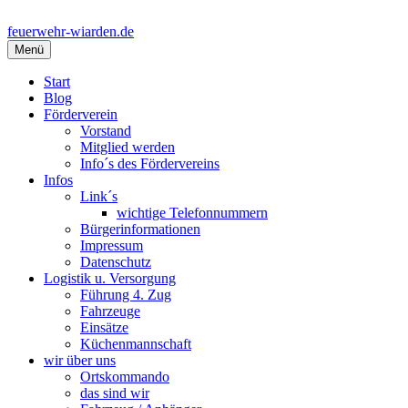
Springe
zum
feuerwehr-wiarden.de
Inhalt
Menü
Start
Blog
Förderverein
Vorstand
Mitglied werden
Info´s des Fördervereins
Infos
Link´s
wichtige Telefonnummern
Bürgerinformationen
Impressum
Datenschutz
Logistik u. Versorgung
Führung 4. Zug
Fahrzeuge
Einsätze
Küchenmannschaft
wir über uns
Ortskommando
das sind wir