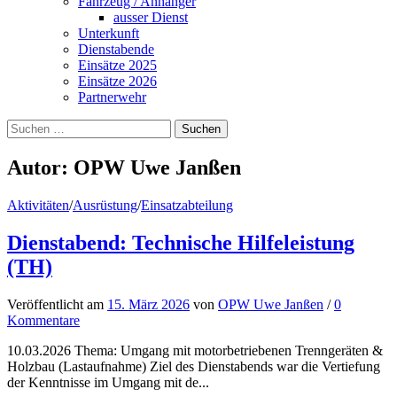
Fahrzeug / Anhänger
ausser Dienst
Unterkunft
Dienstabende
Einsätze 2025
Einsätze 2026
Partnerwehr
Suchen
nach:
Autor:
OPW Uwe Janßen
Aktivitäten
/
Ausrüstung
/
Einsatzabteilung
Dienstabend: Technische Hilfeleistung
(TH)
Veröffentlicht
am
15. März 2026
von
OPW Uwe Janßen
/
0
Kommentare
10.03.2026 Thema: Umgang mit motorbetriebenen Trenngeräten &
Holzbau (Lastaufnahme) Ziel des Dienstabends war die Vertiefung
der Kenntnisse im Umgang mit de...