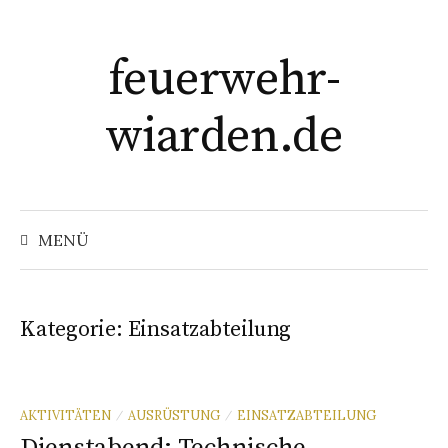
Springe
zum
feuerwehr-
Inhalt
wiarden.de
Suchen
nach:
MENÜ
Kategorie:
Einsatzabteilung
AKTIVITÄTEN
AUSRÜSTUNG
EINSATZABTEILUNG
/
/
Dienstabend: Technische