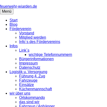
Springe
zum
feuerwehr-wiarden.de
Inhalt
Menü
Start
Blog
Förderverein
Vorstand
Mitglied werden
Info´s des Fördervereins
Infos
Link´s
wichtige Telefonnummern
Bürgerinformationen
Impressum
Datenschutz
Logistik u. Versorgung
Führung 4. Zug
Fahrzeuge
Einsätze
Küchenmannschaft
wir über uns
Ortskommando
das sind wir
Fahrzeug / Anhänger