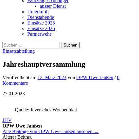
Fahrzeug / Anhänger
ausser Dienst
Unterkunft
Dienstabende
Einsätze 2025
Einsätze 2026
Partnerwehr
Suchen
nach:
Einsatzabteilung
Jahreshauptversammlung
Veröffentlicht
am
12. März 2023
von
OPW Uwe Janßen
/
0
Kommentare
27.01.2023
Quelle: Jeversches Wochenblatt
JHV
OPW Uwe Janßen
Alle Beiträge von OPW Uwe Janßen ansehen →
Beitrags-
Älterer Beitrag