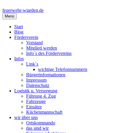
Springe
zum
feuerwehr-wiarden.de
Inhalt
Menü
Start
Blog
Förderverein
Vorstand
Mitglied werden
Info´s des Fördervereins
Infos
Link´s
wichtige Telefonnummern
Bürgerinformationen
Impressum
Datenschutz
Logistik u. Versorgung
Führung 4. Zug
Fahrzeuge
Einsätze
Küchenmannschaft
wir über uns
Ortskommando
das sind wir