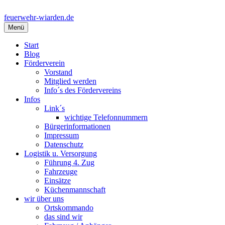
Springe
zum
feuerwehr-wiarden.de
Inhalt
Menü
Start
Blog
Förderverein
Vorstand
Mitglied werden
Info´s des Fördervereins
Infos
Link´s
wichtige Telefonnummern
Bürgerinformationen
Impressum
Datenschutz
Logistik u. Versorgung
Führung 4. Zug
Fahrzeuge
Einsätze
Küchenmannschaft
wir über uns
Ortskommando
das sind wir