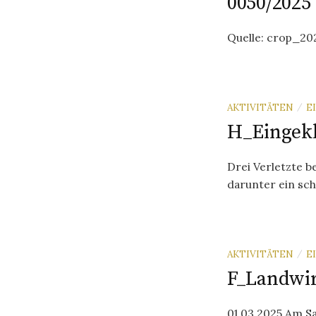
0050/2025
Quelle: crop_2
AKTIVITÄTEN
E
/
H_Eingek
Drei Verletzte b
darunter ein sch
AKTIVITÄTEN
E
/
F_Landwir
01.03.2025 Am S