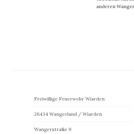
anderen Wangerla
Seitennu
der
Beiträge
Freiwillige Feuerwehr Wiarden
26434 Wangerland / Wiarden
Wangerstraße 9