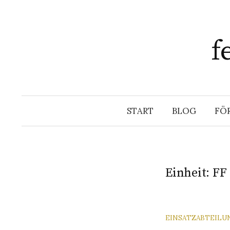
Springe
zum
Inhalt
f
START
BLOG
FÖ
Einheit:
FF
EINSATZABTEILU