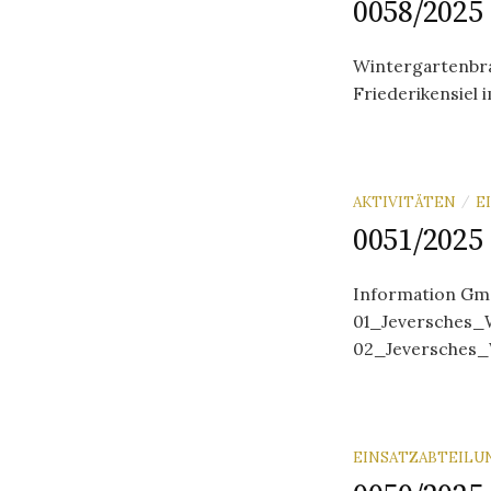
0058/2025
Wintergartenbra
Friederikensiel 
AKTIVITÄTEN
E
/
0051/2025
Information Gme
01_Jeversches_
02_Jeversches_
EINSATZABTEILU