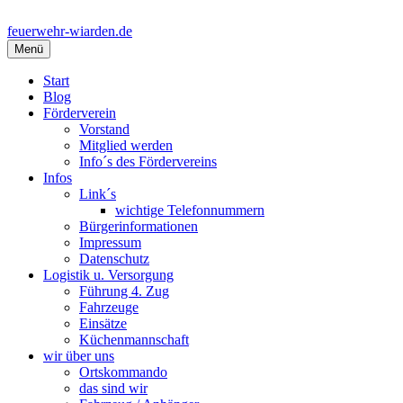
Springe
zum
feuerwehr-wiarden.de
Inhalt
Menü
Start
Blog
Förderverein
Vorstand
Mitglied werden
Info´s des Fördervereins
Infos
Link´s
wichtige Telefonnummern
Bürgerinformationen
Impressum
Datenschutz
Logistik u. Versorgung
Führung 4. Zug
Fahrzeuge
Einsätze
Küchenmannschaft
wir über uns
Ortskommando
das sind wir