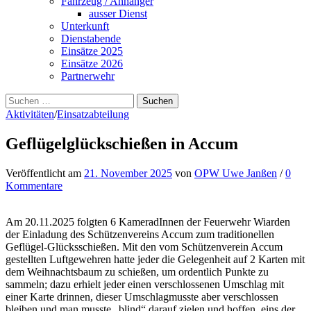
Fahrzeug / Anhänger
ausser Dienst
Unterkunft
Dienstabende
Einsätze 2025
Einsätze 2026
Partnerwehr
Suchen
nach:
Aktivitäten
/
Einsatzabteilung
Geflügelglückschießen in Accum
Veröffentlicht
am
21. November 2025
von
OPW Uwe Janßen
/
0
Kommentare
Am 20.11.2025 folgten 6 KameradInnen der Feuerwehr Wiarden
der Einladung des Schützenvereins Accum zum traditionellen
Geflügel-Glücksschießen. Mit den vom Schützenverein Accum
gestellten Luftgewehren hatte jeder die Gelegenheit auf 2 Karten mit
dem Weihnachtsbaum zu schießen, um ordentlich Punkte zu
sammeln; dazu erhielt jeder einen verschlossenen Umschlag mit
einer Karte drinnen, dieser Umschlagmusste aber verschlossen
bleiben und man musste „blind“ darauf zielen und hoffen, eins der