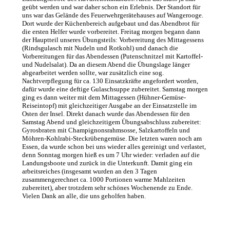
geübt werden und war daher schon ein Erlebnis. Der Standort für
uns war das Gelände des Feuerwehrgerätehauses auf Wangerooge.
Dort wurde der Küchenbereich aufgebaut und das Abendbrot für
die ersten Helfer wurde vorbereitet. Freitag morgen begann dann
der Hauptteil unseres Übungsteils: Vorbereitung des Mittagessens
(Rindsgulasch mit Nudeln und Rotkohl) und danach die
Vorbereitungen für das Abendessen (Putenschnitzel mit Kartoffel-
und Nudelsalat). Da an diesem Abend die Übungslage länger
abgearbeitet werden sollte, war zusätzlich eine sog.
Nachtverpflegung für ca. 130 Einsatzkräfte angefordert worden,
dafür wurde eine deftige Gulaschsuppe zubereitet. Samstag morgen
ging es dann weiter mit dem Mittagessen (Hühner-Gemüse-
Reiseintopf) mit gleichzeitiger Ausgabe an der Einsatzstelle im
Osten der Insel. Direkt danach wurde das Abendessen für den
Samstag Abend und gleichzeitigem Übungsabschluss zubereitet:
Gyrosbraten mit Champignonsrahmsosse, Salzkartoffeln und
Möhren-Kohlrabi-Steckrübengemüse. Die letzten waren noch am
Essen, da wurde schon bei uns wieder alles gereinigt und verlastet,
denn Sonntag morgen hieß es um 7 Uhr wieder: verladen auf die
Landungsboote und zurück in die Unterkunft. Damit ging ein
arbeitsreiches (insgesamt wurden an den 3 Tagen
zusammengerechnet ca. 1000 Portionen warme Mahlzeiten
zubereitet), aber trotzdem sehr schönes Wochenende zu Ende.
Vielen Dank an alle, die uns geholfen haben.