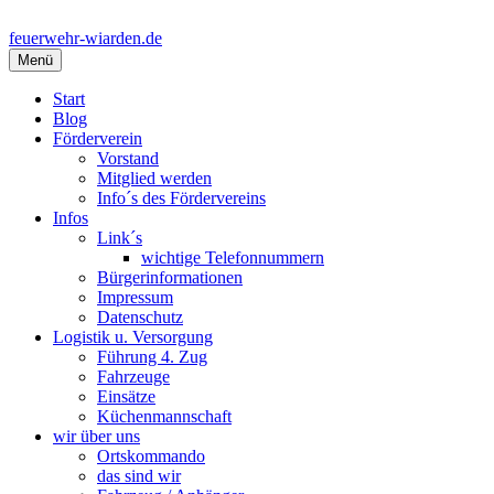
Springe
zum
feuerwehr-wiarden.de
Inhalt
Menü
Start
Blog
Förderverein
Vorstand
Mitglied werden
Info´s des Fördervereins
Infos
Link´s
wichtige Telefonnummern
Bürgerinformationen
Impressum
Datenschutz
Logistik u. Versorgung
Führung 4. Zug
Fahrzeuge
Einsätze
Küchenmannschaft
wir über uns
Ortskommando
das sind wir