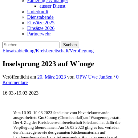
Fahrzeug / Anhänger
ausser Dienst
Unterkunft
Dienstabende
Einsätze 2025
Einsätze 2026
Partnerwehr
Suchen
nach:
Einsatzabteilung
/
Kreisbereitschaft
/
Verpflegung
Inselsprung 2023 auf W´ooge
Veröffentlicht
am
20. März 2023
von
OPW Uwe Janßen
/
0
Kommentare
16.03.-19.03.2023
Vom 16.03.-19.03.2023 fand eine vom Havariekommando
ausgearbeitete Großübung (Chemieunfall) auf Wangerooge statt.
Der 4. Zug der Kreisfeuerwehrbereitschaft Friesland hat dafür die
Verpflegung übernommen. Am 16.03.2023 ging es los: verladen
der Fahrzeuge sowie des gesamten Küchenmaterials auf
Landungsboote des Havariekommandos. Auch das muss ja mal