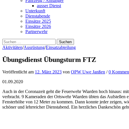
Fahrzeug / Anhänger
ausser Dienst
Unterkunft
Dienstabende
Einsätze 2025
Einsätze 2026
Partnerwehr
Suchen
nach:
Aktivitäten
/
Ausrüstung
/
Einsatzabteilung
Übungsdienst Übungsturm FTZ
Veröffentlicht
am
12. März 2023
von
OPW Uwe Janßen
/
0 Komment
01.09.2020
Auch in der Coronazeit geht die Feuerwehr Wiarden hoch hinaus: m
verbracht. 9 Kameraden der Ortswehr Wiarden übten das Aufstellen eine
Fensterhöhe von 12 Meter zu kommen. Dann konnte jeder zeigen, wie ma
schöner und lehrreicher Dienstabend. Ein herzliches Dankeschön geht