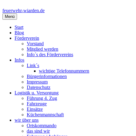
Springe
zum
feuerwehr-wiarden.de
Inhalt
Menü
Start
Blog
Förderverein
Vorstand
Mitglied werden
Info´s des Fördervereins
Infos
Link´s
wichtige Telefonnummern
Bürgerinformationen
Impressum
Datenschutz
Logistik u. Versorgung
Führung 4. Zug
Fahrzeuge
Einsätze
Küchenmannschaft
wir über uns
Ortskommando
das sind wir