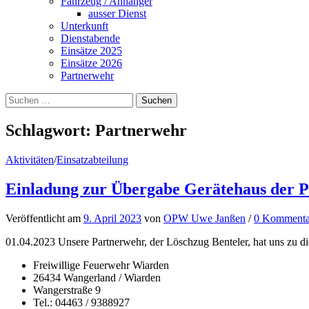
Fahrzeug / Anhänger
ausser Dienst
Unterkunft
Dienstabende
Einsätze 2025
Einsätze 2026
Partnerwehr
Suchen
nach:
Schlagwort:
Partnerwehr
Aktivitäten
/
Einsatzabteilung
Einladung zur Übergabe Gerätehaus der P
Veröffentlicht
am
9. April 2023
von
OPW Uwe Janßen
/
0 Kommenta
01.04.2023 Unsere Partnerwehr, der Löschzug Benteler, hat uns zu d
Freiwillige Feuerwehr Wiarden
26434 Wangerland / Wiarden
Wangerstraße 9
Tel.: 04463 / 9388927