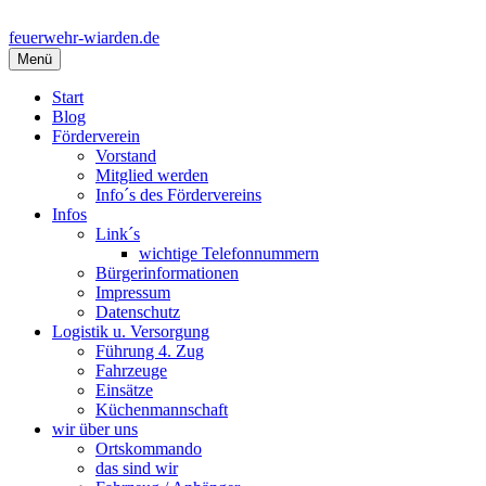
Springe
zum
feuerwehr-wiarden.de
Inhalt
Menü
Start
Blog
Förderverein
Vorstand
Mitglied werden
Info´s des Fördervereins
Infos
Link´s
wichtige Telefonnummern
Bürgerinformationen
Impressum
Datenschutz
Logistik u. Versorgung
Führung 4. Zug
Fahrzeuge
Einsätze
Küchenmannschaft
wir über uns
Ortskommando
das sind wir