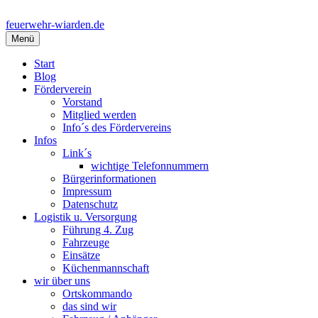
Springe
zum
feuerwehr-wiarden.de
Inhalt
Menü
Start
Blog
Förderverein
Vorstand
Mitglied werden
Info´s des Fördervereins
Infos
Link´s
wichtige Telefonnummern
Bürgerinformationen
Impressum
Datenschutz
Logistik u. Versorgung
Führung 4. Zug
Fahrzeuge
Einsätze
Küchenmannschaft
wir über uns
Ortskommando
das sind wir