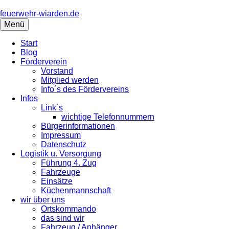
Springe
zum
feuerwehr-wiarden.de
Inhalt
Menü
Start
Blog
Förderverein
Vorstand
Mitglied werden
Info´s des Fördervereins
Infos
Link´s
wichtige Telefonnummern
Bürgerinformationen
Impressum
Datenschutz
Logistik u. Versorgung
Führung 4. Zug
Fahrzeuge
Einsätze
Küchenmannschaft
wir über uns
Ortskommando
das sind wir
Fahrzeug / Anhänger