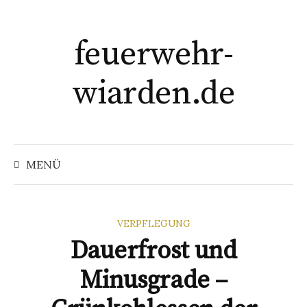
Springe
zum
feuerwehr-
Inhalt
wiarden.de
Suchen
nach:
MENÜ
VERPFLEGUNG
Dauerfrost und
Minusgrade –