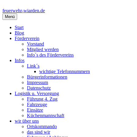
Springe
zum
feuerwehr-wiarden.de
Inhalt
Menü
Start
Blog
Förderverein
Vorstand
Mitglied werden
Info´s des Fördervereins
Infos
Link´s
wichtige Telefonnummern
Bürgerinformationen
Impressum
Datenschutz
Logistik u. Versorgung
Führung 4. Zug
Fahrzeuge
Einsätze
Küchenmannschaft
wir über uns
Ortskommando
das sind wir